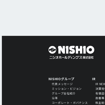
NISHIOグループ
IR
代表メッセージ
IR NE
ミッション・ビジョン
決算短
グループ会社紹介
有価証
沿革
告書等
コーポレート・ガバナンス
株主総