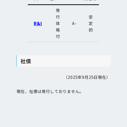
発
行
安
R&I
体
A-
定
格
的
付
社債
（2025年9月25日現在）
現在、社債は発行しておりません。