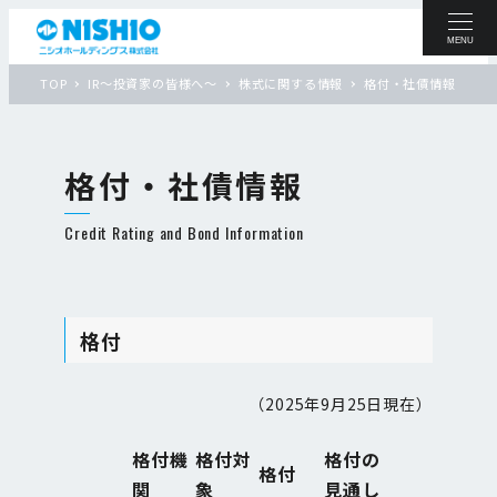
MENU
TOP
IR〜投資家の皆様へ〜
株式に関する情報
格付・社債情報
格付・社債情報
Credit Rating and Bond Information
格付
（2025年9月25日現在）
格付機
格付対
格付の
格付
関
象
見通し