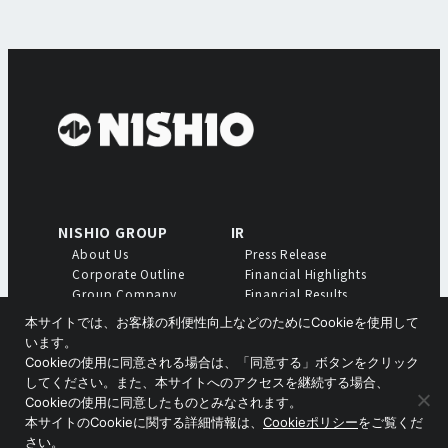
NISHIO GROUP
IR
About Us
Press Release
Corporate Outline
Financial Highlights
Group Company
Financial Results
Profiles
Meeting of
本サイトでは、お客様の利便性向上などのためにCookieを使用して
Shareholders
います。
Annual Report
Cookieの使用に同意される場合は、「同意する」ボタンをクリック
Medium-Term Business
してください。また、本サイトへのアクセスを継続する場合、
Plan
Cookieの使用に同意したものとみなされます。
本サイトのCookieに関する詳細情報は、
Cookieポリシー
をご覧くだ
Copyright © Nishio Holdings Co., Ltd.
さい。