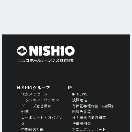
NISHIOグループ
IR
代表メッセージ
IR NEWS
ミッション・ビジョン
決算短信
グループ会社紹介
有価証券報告書・内部統
沿革
制報告書等
コーポレート・ガバナン
株主総会招集通知等
ス
決算説明会
中期経営計画
アニュアルレポート