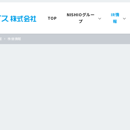
NISHIOグルー
IR情
TOP
プ
報
報
株価情報