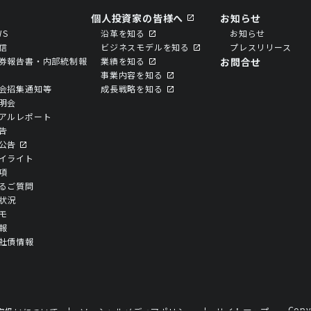
個人投資家の皆様へ
お知らせ
WS
沿革を知る
お知らせ
信
ビジネスモデルを知る
プレスリリース
券報告書・内部統制報
業績を知る
お問合せ
事業内容を知る
会招集通知等
成⻑戦略を知る
明会
アルレポート
告
公告
イライト
項
るご質問
状況
モ
報
社債情報
Cop