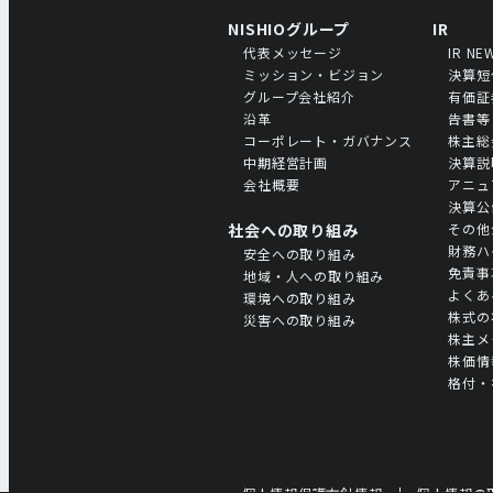
NISHIOグループ
IR
代表メッセージ
IR NE
ミッション・ビジョン
決算短
グループ会社紹介
有価証
沿革
告書等
コーポレート・ガバナンス
株主総
中期経営計画
決算説
会社概要
アニュ
決算公
社会への取り組み
その他
財務ハ
安全への取り組み
免責事
地域・人への取り組み
よくあ
環境への取り組み
株式の
災害への取り組み
株主メ
株価情
格付・