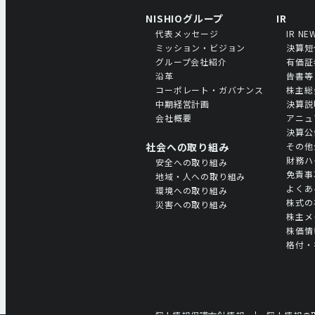
NISHIOグループ
IR
代表メッセージ
IR NE
ミッション・ビジョン
決算短
グループ会社紹介
有価証
沿革
告書等
コーポレート・ガバナンス
株主総
中期経営計画
決算説
会社概要
アニュ
決算公
社会への取り組み
その他
財務ハ
安全への取り組み
免責事
地域・人への取り組み
よくあ
環境への取り組み
株式の
災害への取り組み
株主メ
株価情
格付・