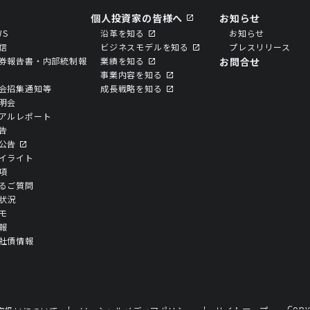
個人投資家の皆様へ
お知らせ
WS
沿革を知る
お知らせ
信
ビジネスモデルを知る
プレスリリース
券報告書・内部統制報
業績を知る
お問合せ
事業内容を知る
会招集通知等
成⻑戦略を知る
明会
アルレポート
告
公告
イライト
項
るご質問
状況
モ
報
社債情報
Cop