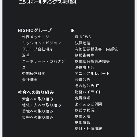
NISHIOグループ
IR
代表メッセージ
IR NEWS
ミッション・ビジョン
決算短信
グループ会社紹介
有価証券報告書・内部統
沿革
制報告書等
コーポレート・ガバナン
株主総会招集通知等
ス
決算説明会
中期経営計画
アニュアルレポート
会社概要
決算公告
その他公告
社会への取り組み
財務ハイライト
免責事項
安全への取り組み
よくあるご質問
地域・人への取り組み
株式の状況
環境への取り組み
株主メモ
災害への取り組み
株価情報
格付・社債情報