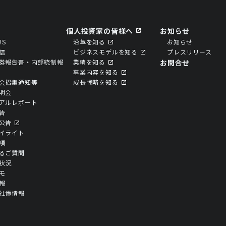
個人投資家の皆様へ
お知らせ
WS
沿革を知る
お知らせ
信
ビジネスモデルを知る
プレスリリース
券報告書・内部統制報
業績を知る
お問合せ
事業内容を知る
会招集通知等
成⻑戦略を知る
明会
アルレポート
告
公告
イライト
項
るご質問
状況
モ
報
社債情報