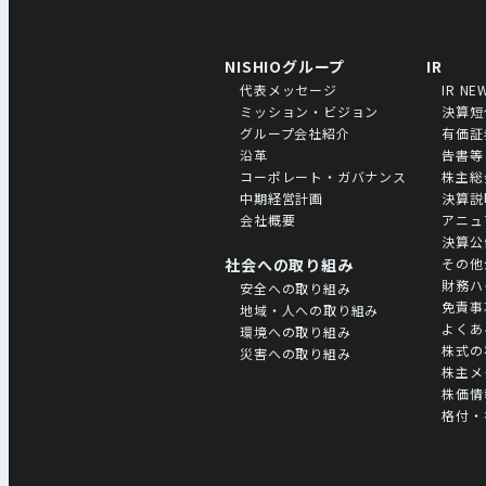
NISHIOグループ
IR
代表メッセージ
IR NE
ミッション・ビジョン
決算短
グループ会社紹介
有価証
沿革
告書等
コーポレート・ガバナンス
株主総
中期経営計画
決算説
会社概要
アニュ
決算公
社会への取り組み
その他
財務ハ
安全への取り組み
免責事
地域・人への取り組み
よくあ
環境への取り組み
株式の
災害への取り組み
株主メ
株価情
格付・