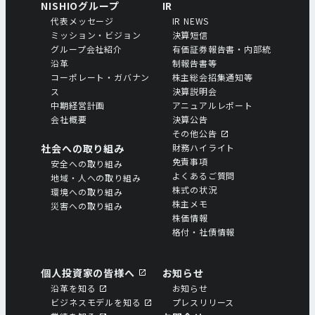
NISHIOグループ
IR
代表メッセージ
IR NEWS
ミッション・ビジョン
決算短信
グループ会社紹介
有価証券報告書・内部統
沿革
制報告書等
コーポレート・ガバナン
株主総会招集通知等
ス
決算説明会
中期経営計画
アニュアルレポート
会社概要
決算公告
その他公告
社会への取り組み
財務ハイライト
免責事項
安全への取り組み
よくあるご質問
地域・人への取り組み
株式の状況
環境への取り組み
株主メモ
災害への取り組み
株価情報
格付・社債情報
個人投資家の皆様へ
お知らせ
沿革を知る
お知らせ
ビジネスモデルを知る
プレスリリース