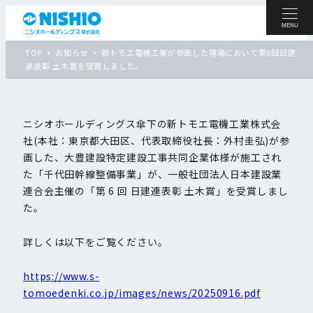
MENU
TOP
お知らせ
新トモエ電機工業が参画した現場において第6回日建
連表彰 土木賞を受賞しました。
ニシオホールディングス傘下の新トモエ電機工業株式会
社(本社：東京都大田区、代表取締役社長：外村圭弘)が参
画した、大豊建設特定建設工事共同企業体様が施工され
た「千代田幹線整備事業」が、一般社団法人日本建設業
連合会主催の「第 6 回 日建連表彰 土木賞」を受賞しまし
た。
詳しくは以下をご覧ください。
https://www.s-
tomoedenki.co.jp/images/news/20250916.pdf