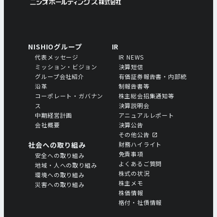
NISHIOグループ
IR
代表メッセージ
IR NEWS
ミッション・ビジョン
決算短信
グループ会社紹介
有価証券報告書・内部統
沿革
制報告書等
コーポレート・ガバナン
株主総会招集通知等
ス
決算説明会
中期経営計画
アニュアルレポート
会社概要
決算公告
その他公告
社会への取り組み
財務ハイライト
免責事項
安全への取り組み
よくあるご質問
地域・人への取り組み
株式の状況
環境への取り組み
株主メモ
災害への取り組み
株価情報
格付・社債情報